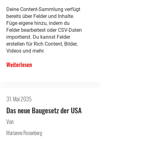
Deine Content-Sammlung verfügt
bereits über Felder und Inhalte.
Füge eigene hinzu, indem du
Felder bearbeitest oder CSV-Daten
importierst. Du kannst Felder
erstellen für Rich Content, Bilder,
Videos und mehr.
Weiterlesen
31. Mai 2035
Das neue Baugesetz der USA
Von
Marianne Rosenberg