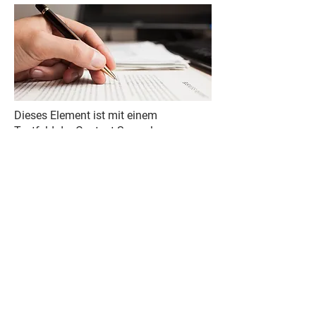
Dieses Element ist mit einem
Textfeld der Content-Sammlung
verknüpft. Doppelklicke, was du
bearbeiten möchtest und wähle
„Inhalt ändern“, um die Sammlung
zu öffnen. Um alle Sammlungen
anzusehen und zu verwalten,
klicke links im „+“-Panel auf das
Symbol der Content-Verwaltung.
Dort kannst du Elemente
aktualisieren, Felder hinzufügen
und dynamische Seiten erstellen.