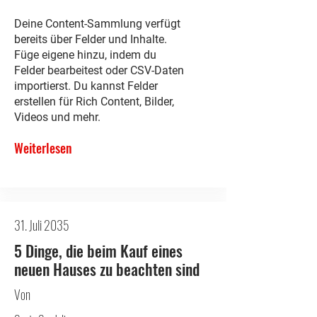
Deine Content-Sammlung verfügt
bereits über Felder und Inhalte.
Füge eigene hinzu, indem du
Felder bearbeitest oder CSV-Daten
importierst. Du kannst Felder
erstellen für Rich Content, Bilder,
Videos und mehr.
Weiterlesen
31. Juli 2035
5 Dinge, die beim Kauf eines
neuen Hauses zu beachten sind
Von