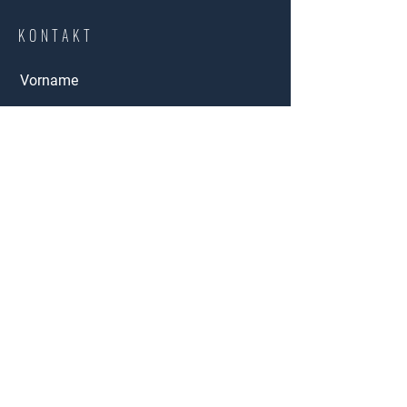
KONTAKT
Vorname
E-Mail-Adresse
Kaufen
Betreff:
Mieten
Andere
Nachricht